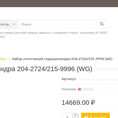
атегории
е номера деталей следует вводить с символом «тире», например 4C-8253
903
(WG)
Набор уплотнений гидроцилиндра 204-2724/215-9996 (WG)
ндра 204-2724/215-9996 (WG)
Артикул:
14669.00 ₽
В корзину